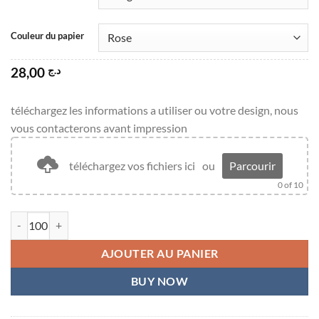
Couleur du papier
28,00
د.ج
téléchargez les informations a utiliser ou votre design, nous
vous contacterons avant impression
téléchargez vos fichiers ici
ou
Parcourir
0
of 10
quantité de Chemise Dossier monochrome
AJOUTER AU PANIER
BUY NOW