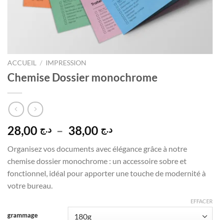
ACCUEIL
/
IMPRESSION
Chemise Dossier monochrome
Plage
28,00
–
38,00
د.ج
د.ج
de
Organisez vos documents avec élégance grâce à notre
prix :
chemise dossier monochrome : un accessoire sobre et
د.ج 28,00
fonctionnel, idéal pour apporter une touche de modernité à
à
votre bureau.
د.ج 38,00
EFFACER
grammage