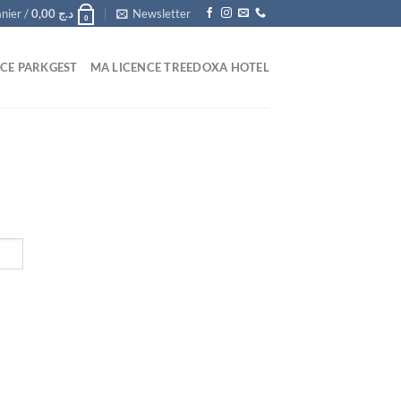
nier /
0,00
د.ج
Newsletter
0
CE PARKGEST
MA LICENCE TREEDOXA HOTEL