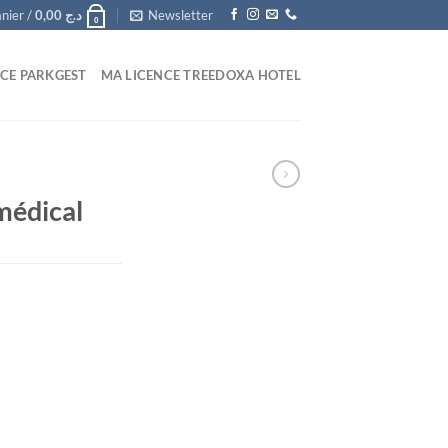
nier /
0,00
د.ج
Newsletter
0
CE PARKGEST
MA LICENCE TREEDOXA HOTEL
médical