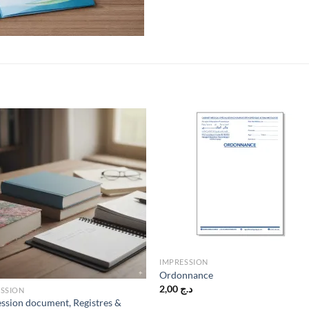
IMPRESSION
Ordonnance
2,00
د.ج
ESSION
ssion document, Registres &